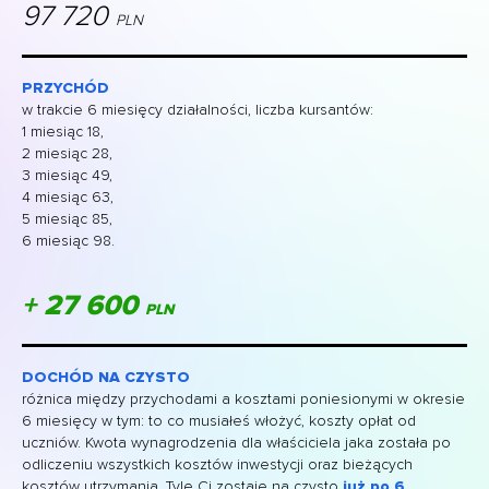
97 720
PLN
PRZYCHÓD
w trakcie 6 miesięcy działalności, liczba kursantów:
1 miesiąc 18,
2 miesiąc 28,
3 miesiąc 49,
4 miesiąc 63,
5 miesiąc 85,
6 miesiąc 98.
+ 27 600
PLN
DOCHÓD NA CZYSTO
różnica między przychodami a kosztami poniesionymi w okresie
6 miesięcy w tym: to co musiałeś włożyć, koszty opłat od
uczniów. Kwota wynagrodzenia dla właściciela jaka została po
odliczeniu wszystkich kosztów inwestycji oraz bieżących
kosztów utrzymania. Tyle Ci zostaje na czysto
już po 6