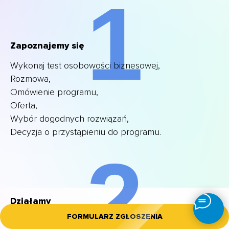
1
Zapoznajemy się
Wykonaj test osobowości biznesowej,
Rozmowa,
Omówienie programu,
Oferta,
Wybór dogodnych rozwiązań,
Decyzja o przystąpieniu do programu.
2
Działamy
FORMULARZ ZGŁOSZENIA
Weryfikacja techniczna (simple due diligence)